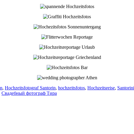
en
,
Hochzeitsfotograf Santorin
,
hochzeitsfotos
,
Hochzeitsreise
,
Santorin
,
Свадебный фотограф Тира