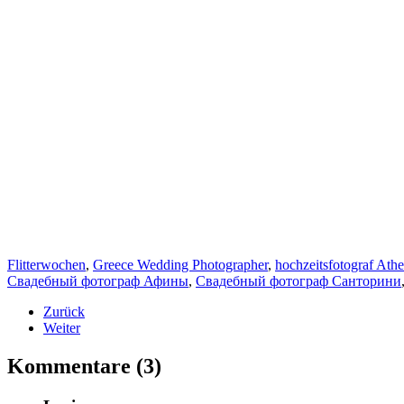
Flitterwochen
,
Greece Wedding Photographer
,
hochzeitsfotograf Ath
Свадебный фотограф Афины
,
Свадебный фотограф Санторини
Zurück
Weiter
Kommentare (3)