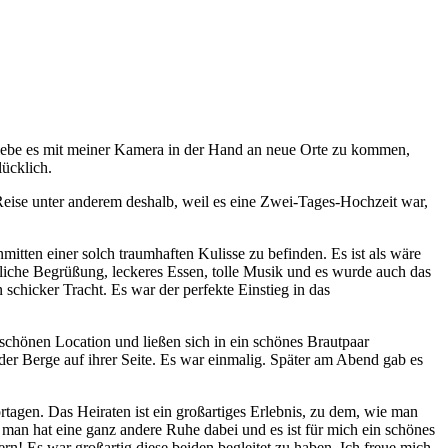
liebe es mit meiner Kamera in der Hand an neue Orte zu kommen,
lücklich.
Reise unter anderem deshalb, weil es eine Zwei-Tages-Hochzeit war,
nmitten einer solch traumhaften Kulisse zu befinden. Es ist als wäre
liche Begrüßung, leckeres Essen, tolle Musik und es wurde auch das
schicker Tracht. Es war der perfekte Einstieg in das
r schönen Location und ließen sich in ein schönes Brautpaar
der Berge auf ihrer Seite. Es war einmalig. Später am Abend gab es
tagen. Das Heiraten ist ein großartiges Erlebnis, zu dem, wie man
, man hat eine ganz andere Ruhe dabei und es ist für mich ein schönes
n! Es war großartig diese beiden begleitet zu haben. Ich freue mich