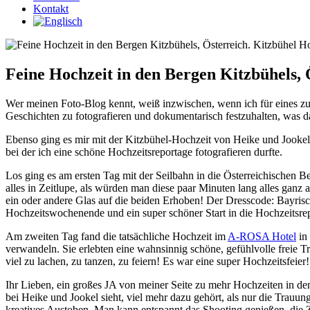
Kontakt
Feine Hochzeit in den Bergen Kitzbühels, 
Wer meinen Foto-Blog kennt, weiß inzwischen, wenn ich für eines zu
Geschichten zu fotografieren und dokumentarisch festzuhalten, was da
Ebenso ging es mir mit der Kitzbühel-Hochzeit von Heike und Jookel.
bei der ich eine schöne Hochzeitsreportage fotografieren durfte.
Los ging es am ersten Tag mit der Seilbahn in die Österreichischen Ber
alles in Zeitlupe, als würden man diese paar Minuten lang alles ga
ein oder andere Glas auf die beiden Erhoben! Der Dresscode: Bayrisch
Hochzeitswochenende und ein super schöner Start in die Hochzeitsre
Am zweiten Tag fand die tatsächliche Hochzeit im
A-ROSA Hotel
in 
verwandeln. Sie erlebten eine wahnsinnig schöne, gefühlvolle freie 
viel zu lachen, zu tanzen, zu feiern! Es war eine super Hochzeitsfeier!
Ihr Lieben, ein großes JA von meiner Seite zu mehr Hochzeiten in de
bei Heike und Jookel sieht, viel mehr dazu gehört, als nur die Trauu
kreatives Austoben. Man kann entspannt das Shooting genießen, die Ze