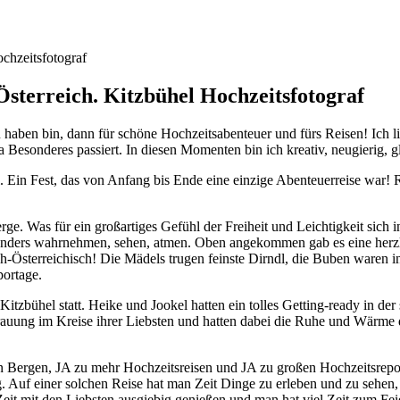
Österreich. Kitzbühel Hochzeitsfotograf
 haben bin, dann für schöne Hochzeitsabenteuer und fürs Reisen! Ich 
 Besonderes passiert. In diesen Momenten bin ich kreativ, neugierig, g
 Ein Fest, das von Anfang bis Ende eine einzige Abenteuerreise war! 
ge. Was für ein großartiges Gefühl der Freiheit und Leichtigkeit sich i
nz anders wahrnehmen, sehen, atmen. Oben angekommen gab es eine herz
-Österreichisch! Die Mädels trugen feinste Dirndl, die Buben waren in 
portage.
Kitzbühel statt. Heike und Jookel hatten ein tolles Getting-ready in de
Trauung im Kreise ihrer Liebsten und hatten dabei die Ruhe und Wärme 
n Bergen, JA zu mehr Hochzeitsreisen und JA zu großen Hochzeitsrepor
ng. Auf einer solchen Reise hat man Zeit Dinge zu erleben und zu sehen
it mit den Liebsten ausgiebig genießen und man hat viel Zeit zum Feier