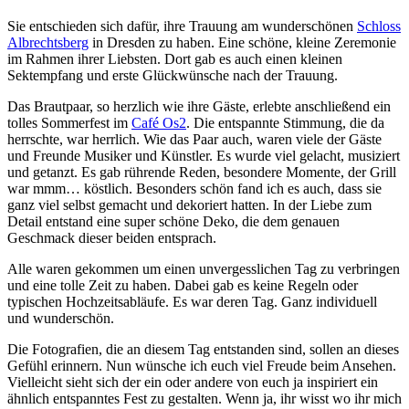
Sie entschieden sich dafür, ihre Trauung am wunderschönen
Schloss
Albrechtsberg
in Dresden zu haben. Eine schöne, kleine Zeremonie
im Rahmen ihrer Liebsten. Dort gab es auch einen kleinen
Sektempfang und erste Glückwünsche nach der Trauung.
Das Brautpaar, so herzlich wie ihre Gäste, erlebte anschließend ein
tolles Sommerfest im
Café Os2
. Die entspannte Stimmung, die da
herrschte, war herrlich. Wie das Paar auch, waren viele der Gäste
und Freunde Musiker und Künstler. Es wurde viel gelacht, musiziert
und getanzt. Es gab rührende Reden, besondere Momente, der Grill
war mmm… köstlich. Besonders schön fand ich es auch, dass sie
ganz viel selbst gemacht und dekoriert hatten. In der Liebe zum
Detail entstand eine super schöne Deko, die dem genauen
Geschmack dieser beiden entsprach.
Alle waren gekommen um einen unvergesslichen Tag zu verbringen
und eine tolle Zeit zu haben. Dabei gab es keine Regeln oder
typischen Hochzeitsabläufe. Es war deren Tag. Ganz individuell
und wunderschön.
Die Fotografien, die an diesem Tag entstanden sind, sollen an dieses
Gefühl erinnern. Nun wünsche ich euch viel Freude beim Ansehen.
Vielleicht sieht sich der ein oder andere von euch ja inspiriert ein
ähnlich entspanntes Fest zu gestalten. Wenn ja, ihr wisst wo ihr mich